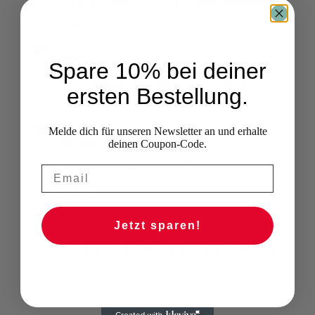
Ice Breakers Duo Watermelon
3,70
€
Spare 10% bei deiner
Warheads Galactic Cubes
ersten Bestellung.
4,50
€
Melde dich für unseren Newsletter an und erhalte
deinen Coupon-Code.
Toxic Waste Green Sour Candy
2,50
€
Jetzt sparen!
Toxic Waste Red Sour Candy
2,50
€