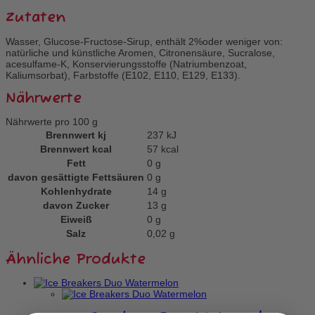
Zutaten
Wasser, Glucose-Fructose-Sirup, enthält 2%oder weniger von:
natürliche und künstliche Aromen, Citronensäure, Sucralose,
acesulfame-K, Konservierungsstoffe (Natriumbenzoat,
Kaliumsorbat), Farbstoffe (E102, E110, E129, E133).
Nährwerte
Nährwerte pro 100 g
Brennwert kj
237
kJ
Brennwert kcal
57
kcal
Fett
0
g
davon
gesättigte Fettsäuren
0
g
Kohlenhydrate
14
g
davon
Zucker
13
g
Eiweiß
0
g
Salz
0,02
g
Ähnliche Produkte