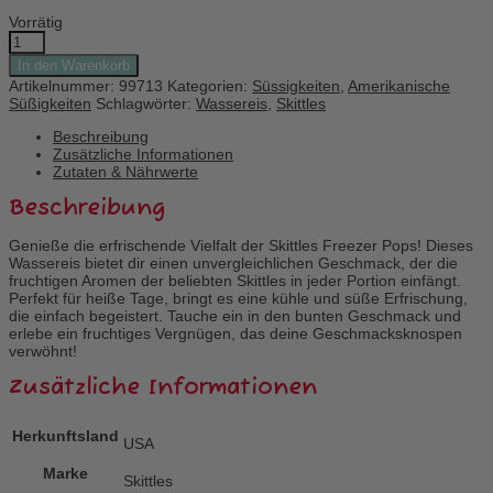
Vorrätig
Skittles
Freezer
In den Warenkorb
Pops
Artikelnummer:
99713
Kategorien:
Süssigkeiten
,
Amerikanische
Menge
Süßigkeiten
Schlagwörter:
Wassereis
,
Skittles
Beschreibung
Zusätzliche Informationen
Zutaten & Nährwerte
Beschreibung
Genieße die erfrischende Vielfalt der Skittles Freezer Pops! Dieses
Wassereis bietet dir einen unvergleichlichen Geschmack, der die
fruchtigen Aromen der beliebten Skittles in jeder Portion einfängt.
Perfekt für heiße Tage, bringt es eine kühle und süße Erfrischung,
die einfach begeistert. Tauche ein in den bunten Geschmack und
erlebe ein fruchtiges Vergnügen, das deine Geschmacksknospen
verwöhnt!
Zusätzliche Informationen
Herkunftsland
USA
Marke
Skittles