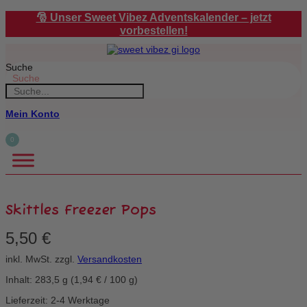
Zum
🎅 Unser Sweet Vibez Adventskalender – jetzt
Inhalt
vorbestellen!
springen
Suche
Suche
Mein Konto
0
Skittles Freezer Pops
5,50
€
inkl. MwSt.
zzgl.
Versandkosten
Inhalt: 283,5
g
(
1,94
€
/
100
g
)
Lieferzeit: 2-4 Werktage