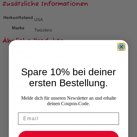
Zusätzliche Informationen
Herkunftsland
USA
Marke
Twizzlers
Ähnliche Produkte
Laffy Taffy Banana
Spare 10% bei deiner
1,00
€
ersten Bestellung.
Melde dich für unseren Newsletter an und erhalte
Nerds Strawberry and Grape
deinen Coupon-Code.
3,70
€