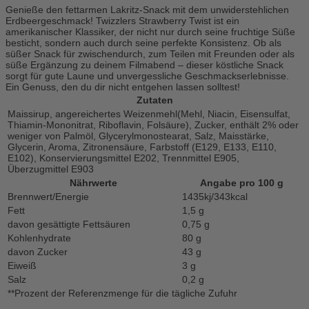
Genieße den fettarmen Lakritz-Snack mit dem unwiderstehlichen
Erdbeergeschmack! Twizzlers Strawberry Twist ist ein
amerikanischer Klassiker, der nicht nur durch seine fruchtige Süße
besticht, sondern auch durch seine perfekte Konsistenz. Ob als
süßer Snack für zwischendurch, zum Teilen mit Freunden oder als
süße Ergänzung zu deinem Filmabend – dieser köstliche Snack
sorgt für gute Laune und unvergessliche Geschmackserlebnisse.
Ein Genuss, den du dir nicht entgehen lassen solltest!
Zutaten
Maissirup, angereichertes Weizenmehl(Mehl, Niacin, Eisensulfat,
Thiamin-Mononitrat, Riboflavin, Folsäure), Zucker, enthält 2% oder
weniger von Palmöl, Glycerylmonostearat, Salz, Maisstärke,
Glycerin, Aroma, Zitronensäure, Farbstoff (E129, E133, E110,
E102), Konservierungsmittel E202, Trennmittel E905,
Überzugmittel E903
Nährwerte
Angabe pro 100 g
Brennwert/Energie
1435kj/343kcal
Fett
1,5 g
davon gesättigte Fettsäuren
0,75 g
Kohlenhydrate
80 g
davon Zucker
43 g
Eiweiß
3 g
Salz
0,2 g
**
Prozent der Referenzmenge für die tägliche Zufuhr