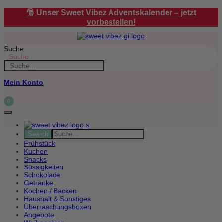
Zum
🎅 Unser Sweet Vibez Adventskalender – jetzt
Inhalt
vorbestellen!
springen
Suche
Suche
Mein Konto
0
Frühstück
Kuchen
Snacks
Süssigkeiten
Schokolade
Getränke
Kochen / Backen
Haushalt & Sonstiges
Überraschungsboxen
Angebote