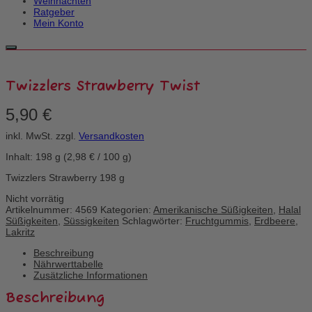
Weihnachten
Ratgeber
Mein Konto
Twizzlers Strawberry Twist
5,90
€
inkl. MwSt.
zzgl.
Versandkosten
Inhalt: 198
g
(
2,98
€
/
100
g
)
Twizzlers Strawberry 198 g
Nicht vorrätig
Artikelnummer:
4569
Kategorien:
Amerikanische Süßigkeiten
,
Halal
Süßigkeiten
,
Süssigkeiten
Schlagwörter:
Fruchtgummis
,
Erdbeere
,
Lakritz
Beschreibung
Nährwerttabelle
Zusätzliche Informationen
Beschreibung