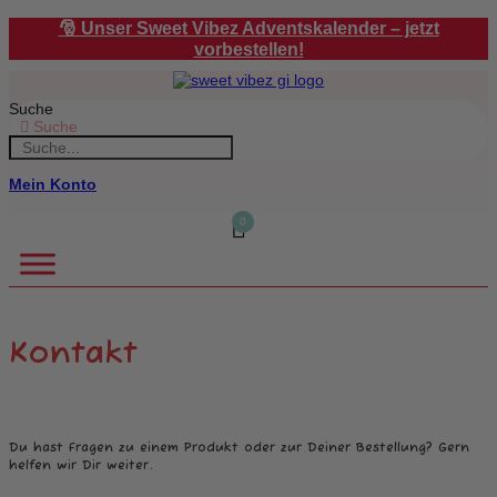
Zum
🎅 Unser Sweet Vibez Adventskalender – jetzt
Inhalt
vorbestellen!
springen
Suche
Suche
Mein Konto
0
Kontakt
Du hast Fragen zu einem Produkt oder zur Deiner Bestellung? Gern
helfen wir Dir weiter.