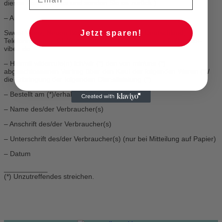
dieses Formular aus und senden Sie es zurück.)
– An
Jetzt sparen!
Sweet Vibez, Neuen Bäue 1, 35390 Gießen, Deutschland,
Telefonnummer: 0176 20539992, E-Mail-Adresse: info@sweet-
vibez.de
– Hiermit widerrufe(n) ich/wir (*) den von mir/uns (*)
abgeschlossenen Vertrag über den Kauf der folgenden Waren (*)/
die Erbringung der folgenden Dienstleistung (*)
– Bestellt am (*)/erhalten am (*)
– Name des/der Verbraucher(s)
– Anschrift des/der Verbraucher(s)
– Unterschrift des/der Verbraucher(s) (nur bei Mitteilung auf Papier)
– Datum
___________
(*) Unzutreffendes streichen.