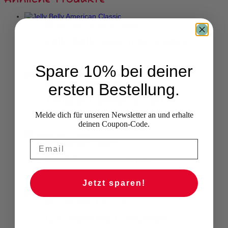
Jelly Belly American Classic
3,70
€
Spare 10% bei deiner
ersten Bestellung.
Twizzlers Sweet & Sour
Melde dich für unseren Newsletter an und erhalte
7,90
€
deinen Coupon-Code.
Bubblicious Original
1,90
€
Jetzt sparen!
Ice Breakers Cinnamon