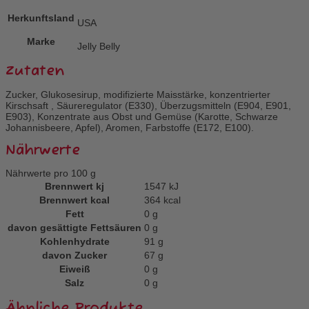
Herkunftsland
USA
Marke
Jelly Belly
Zutaten
Zucker, Glukosesirup, modifizierte Maisstärke, konzentrierter
Kirschsaft , Säureregulator (E330), Überzugsmitteln (E904, E901,
E903), Konzentrate aus Obst und Gemüse (Karotte, Schwarze
Johannisbeere, Apfel), Aromen, Farbstoffe (E172, E100).
Nährwerte
Nährwerte pro 100 g
Brennwert kj
1547
kJ
Brennwert kcal
364
kcal
Fett
0
g
davon
gesättigte Fettsäuren
0
g
Kohlenhydrate
91
g
davon
Zucker
67
g
Eiweiß
0
g
Salz
0
g
Ähnliche Produkte