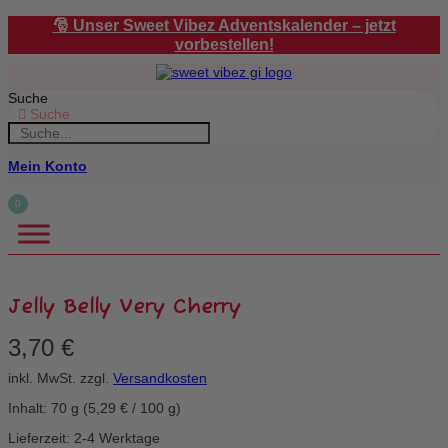
Zum
🎅 Unser Sweet Vibez Adventskalender – jetzt
Inhalt
vorbestellen!
springen
Suche
Suche
Mein Konto
0
Jelly Belly Very Cherry
3,70
€
inkl. MwSt.
zzgl.
Versandkosten
Inhalt: 70
g
(
5,29
€
/
100
g
)
Lieferzeit: 2-4 Werktage