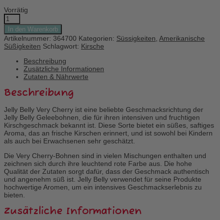
Vorrätig
Jelly
Belly
In den Warenkorb
Very
Artikelnummer:
364700
Kategorien:
Süssigkeiten
,
Amerikanische
Cherry
Süßigkeiten
Schlagwort:
Kirsche
Menge
Beschreibung
Zusätzliche Informationen
Zutaten & Nährwerte
Beschreibung
Jelly Belly Very Cherry ist eine beliebte Geschmacksrichtung der
Jelly Belly Geleebohnen, die für ihren intensiven und fruchtigen
Kirschgeschmack bekannt ist. Diese Sorte bietet ein süßes, saftiges
Aroma, das an frische Kirschen erinnert, und ist sowohl bei Kindern
als auch bei Erwachsenen sehr geschätzt.
Die Very Cherry-Bohnen sind in vielen Mischungen enthalten und
zeichnen sich durch ihre leuchtend rote Farbe aus. Die hohe
Qualität der Zutaten sorgt dafür, dass der Geschmack authentisch
und angenehm süß ist. Jelly Belly verwendet für seine Produkte
hochwertige Aromen, um ein intensives Geschmackserlebnis zu
bieten.
Zusätzliche Informationen