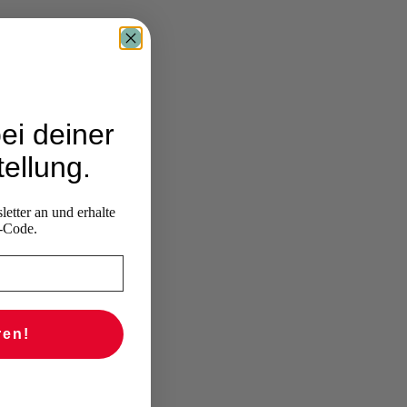
ei deiner
ellung.
etter an und erhalte
-Code.
ren!