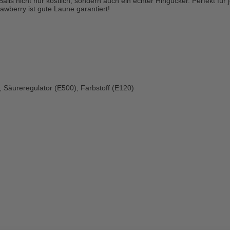
alls nicht nur köstlich, sondern auch ein echter Hingucker. Perfekt für
awberry ist gute Laune garantiert!
 Säureregulator (E500), Farbstoff (E120)