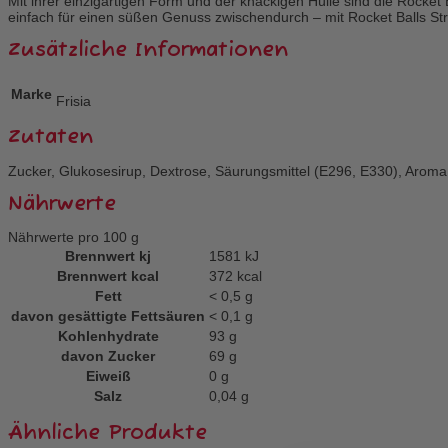
Mit ihrer einzigartigen Form und der knackigen Hülle sind die Rocket B
einfach für einen süßen Genuss zwischendurch – mit Rocket Balls Str
Zusätzliche Informationen
Marke
Frisia
Zutaten
Zucker, Glukosesirup, Dextrose, Säurungsmittel (E296, E330), Aroma,
Nährwerte
Nährwerte pro 100 g
Brennwert kj
1581
kJ
Brennwert kcal
372
kcal
Fett
< 0,5
g
davon
gesättigte Fettsäuren
< 0,1
g
Kohlenhydrate
93
g
davon
Zucker
69
g
Eiweiß
0
g
Salz
0,04
g
Ähnliche Produkte