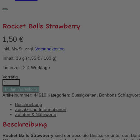
Rocket Balls Strawberry
1,50
€
inkl. MwSt.
zzgl.
Versandkosten
Inhalt: 33
g
(
4,55
€
/
100
g
)
Lieferzeit: 2-4 Werktage
Vorrätig
Rocket
Balls
In den Warenkorb
Strawberry
Artikelnummer:
44610
Kategorien:
Süssigkeiten
,
Bonbons
Schlagwört
Menge
Beschreibung
Zusätzliche Informationen
Zutaten & Nährwerte
Beschreibung
Rocket Balls Strawberry
sind der absolute Bestseller unter den Bon