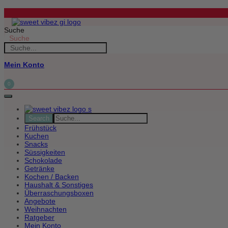
Zum
Inhalt
springen
Suche
Suche
Mein Konto
0
Frühstück
Kuchen
Snacks
Süssigkeiten
Schokolade
Getränke
Kochen / Backen
Haushalt & Sonstiges
Überraschungsboxen
Angebote
Weihnachten
Ratgeber
Mein Konto