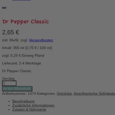
Dr Pepper Classic
2,65
€
inkl. MwSt.
zzgl.
Versandkosten
Inhalt: 355
ml
(
0,75
€
/
100
ml
)
zzgl.
0,25
€
Einweg
Pfand
Lieferzeit: 2-4 Werktage
Dr Pepper Classic
Vorrätig
Dr
Pepper
In den Warenkorb
Classic
Artikelnummer:
1474
Kategorien:
Getränke
,
Amerikanische Süßigkeit
Menge
Beschreibung
Zusätzliche Informationen
Zutaten & Nährwerte