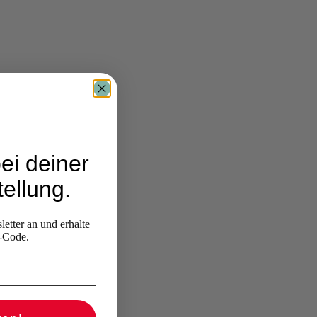
ei deiner
ellung.
etter an und erhalte
-Code.