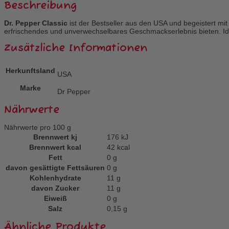
Beschreibung
Dr. Pepper Classic
ist der Bestseller aus den USA und begeistert mi
erfrischendes und unverwechselbares Geschmackserlebnis bieten. Ide
Zusätzliche Informationen
Herkunftsland
USA
Marke
Dr Pepper
Nährwerte
Nährwerte pro 100 g
Brennwert kj
176
kJ
Brennwert kcal
42
kcal
Fett
0
g
davon
gesättigte Fettsäuren
0
g
Kohlenhydrate
11
g
davon
Zucker
11
g
Eiweiß
0
g
Salz
0,15
g
Ähnliche Produkte