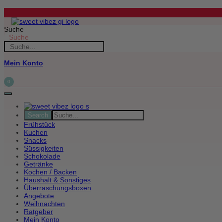
Zum
Inhalt
springen
Suche
Suche
Mein Konto
0
Frühstück
Kuchen
Snacks
Süssigkeiten
Schokolade
Getränke
Kochen / Backen
Haushalt & Sonstiges
Überraschungsboxen
Angebote
Weihnachten
Ratgeber
Mein Konto