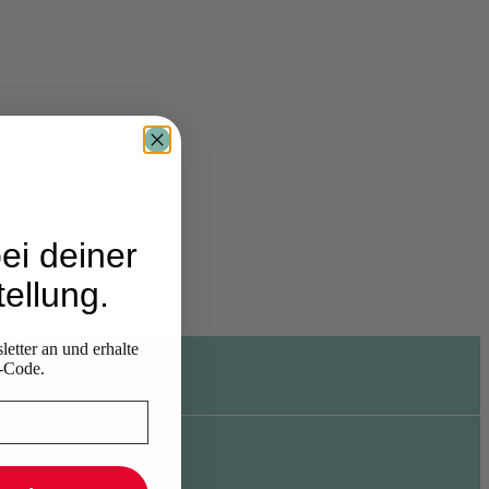
ei deiner
ellung.
etter an und erhalte
-Code.