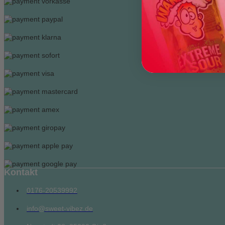
Kontakt
0176-20539992
info@sweet-vibez.de