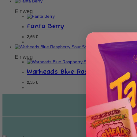
Einweg
Fanta Berry
2,65
€
Einweg
Warheads Blue Raspberry Sour So
2,55
€