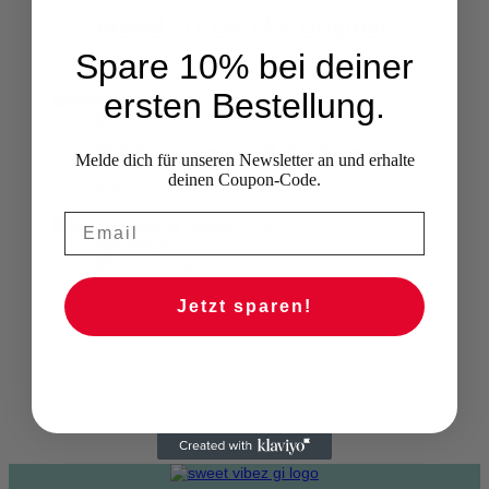
Brand Fritos The Original
Spare 10% bei deiner
8,90
€
ersten Bestellung.
M&M’s Cookie Bite Size
Melde dich für unseren Newsletter an und erhalte
deinen Coupon-Code.
2,20
€
Ausverkauft
Herr’s Jalapeno Cheese Curls
Jetzt sparen!
4,90
€