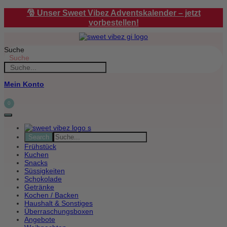
Zum
🎅 Unser Sweet Vibez Adventskalender – jetzt
Inhalt
vorbestellen!
springen
Suche
Suche
Mein Konto
0
Frühstück
Kuchen
Snacks
Süssigkeiten
Schokolade
Getränke
Kochen / Backen
Haushalt & Sonstiges
Überraschungsboxen
Angebote