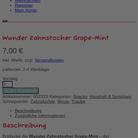
Weihnachten
Ratgeber
Mein Konto
Wunder Zahnstocher Grape-Mint
7,00
€
inkl. MwSt.
zzgl.
Versandkosten
Lieferzeit: 2-4 Werktage
Vorrätig
Wunder
Zahnstocher
In den Warenkorb
Grape-
Artikelnummer:
002333
Kategorien:
Snacks
,
Haushalt & Sonstiges
Mint
Schlagwörter:
Zahnstocher
,
Minze
,
Traube
Menge
Beschreibung
Zusätzliche Informationen
Beschreibung
Entdecke die
Wunder Zahnstocher Grape-Mint
– der