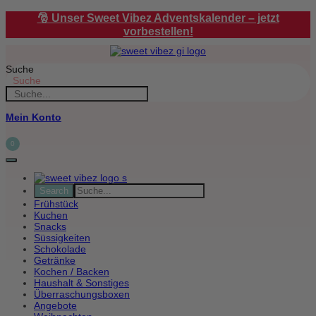
Zum
🎅 Unser Sweet Vibez Adventskalender – jetzt
Inhalt
vorbestellen!
springen
Suche
Suche
Mein Konto
0
Frühstück
Kuchen
Snacks
Süssigkeiten
Schokolade
Getränke
Kochen / Backen
Haushalt & Sonstiges
Überraschungsboxen
Angebote