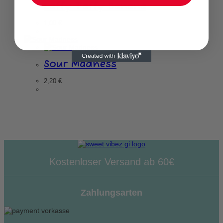
Laffy Taffy Banana
1,00
€
Sour Madness
2,20
€
Kostenloser Versand ab 60€
Zahlungsarten