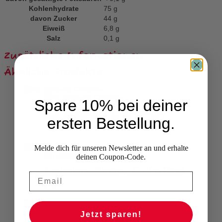
Kohlenhydrate
75
g
davon
Zucker
44
g
Eiweiß
6,8
g
Salz
0,1
g
Zusätzliche Informationen
Ähnliche Produkte
Spare 10% bei deiner
Ice Breakers Cinnamon
ersten Bestellung.
3,90
€
Melde dich für unseren Newsletter an und erhalte
deinen Coupon-Code.
Twizzlers Cherry Pull’n’Peel
4,70
€
Jetzt sparen!