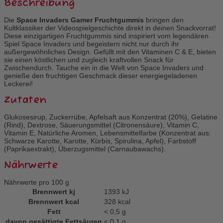
Beschreibung
Die
Space Invaders Gamer Fruchtgummis
bringen den
Kultklassiker der Videospielgeschichte direkt in deinen Snackvorrat!
Diese einzigartigen Fruchtgummis sind inspiriert vom legendären
Spiel Space Invaders und begeistern nicht nur durch ihr
außergewöhnliches Design. Gefüllt mit den Vitaminen C & E, bieten
sie einen köstlichen und zugleich kraftvollen Snack für
Zwischendurch. Tauche ein in die Welt von Space Invaders und
genieße den fruchtigen Geschmack dieser energiegeladenen
Leckerei!
Zutaten
Glukosesirup, Zuckerrübe, Apfelsaft aus Konzentrat (20%), Gelatine
(Rind), Dextrose, Säuerungsmittel (Citronensäure), Vitamin C,
Vitamin E, Natürliche Aromen, Lebensmittelfarbe (Konzentrat aus:
Schwarze Karotte, Karotte, Kürbis, Spirulina, Apfel), Farbstoff
(Paprikaextrakt), Überzugsmittel (Carnaubawachs).
Nährwerte
Nährwerte pro 100 g
Brennwert kj
1393
kJ
Brennwert kcal
328
kcal
Fett
< 0,5
g
davon
gesättigte Fettsäuren
< 0,1
g