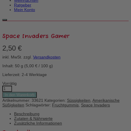
Weihnachten
Ratgeber
Mein Konto
Space Invaders Gamer
2,50
€
inkl. MwSt.
zzgl.
Versandkosten
Inhalt: 50
g
(
5,00
€
/
100
g
)
Lieferzeit: 2-4 Werktage
Vorrätig
Space
Invaders
In den Warenkorb
Gamer
Artikelnummer:
33621
Kategorien:
Süssigkeiten
,
Amerikanische
Menge
Süßigkeiten
Schlagwörter:
Fruchtgummis
,
Space Invaders
Beschreibung
Zutaten & Nährwerte
Zusätzliche Informationen