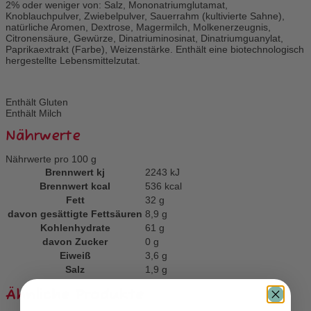
2% oder weniger von: Salz, Mononatriumglutamat,
Knoblauchpulver, Zwiebelpulver, Sauerrahm (kultivierte Sahne),
natürliche Aromen, Dextrose, Magermilch, Molkenerzeugnis,
Citronensäure, Gewürze, Dinatriuminosinat, Dinatriumguanylat,
Paprikaextrakt (Farbe), Weizenstärke. Enthält eine biotechnologisch
hergestellte Lebensmittelzutat.
Enthält Gluten
Enthält Milch
Nährwerte
Nährwerte pro 100 g
Brennwert kj
2243
kJ
Brennwert kcal
536
kcal
Fett
32
g
davon
gesättigte Fettsäuren
8,9
g
Kohlenhydrate
61
g
davon
Zucker
0
g
Eiweiß
3,6
g
Salz
1,9
g
Ähnliche Produkte