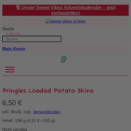
Zum
🎅 Unser Sweet Vibez Adventskalender – jetzt
Inhalt
vorbestellen!
springen
Suche
Suche
Mein Konto
0
Pringles Loaded Potato Skins
6,50
€
inkl. MwSt.
zzgl.
Versandkosten
Inhalt: 158
g
(
4,11
€
/
100
g
)
Nicht vorrätig