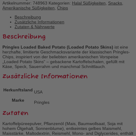
Artikelnummer:
748963
Kategorien:
Halal Süßigkeiten
,
Snacks
,
Amerikanische Süßigkeiten
,
Chips
Beschreibung
Zusätzliche Informationen
Zutaten & Nährwerte
Beschreibung
Pringles Loaded Baked Potato (Loaded Potato Skins)
ist eine
herzhafte, limitierte Geschmacksvariante der klassischen Pringles-
Chips, inspiriert von der beliebten amerikanischen Vorspeise
„Loaded Potato Skins“ – gebackene Kartoffelschalen, gefüllt mit
Käse, Speck, Sauerrahm und manchmal Schnittlauch.
Zusätzliche Informationen
Herkunftsland
USA
Marke
Pringles
Zutaten
Kartoffelpüreepulver, Pflanzenöl (Mais, Baumwollsaat, Soja mit
hohem Ölgehalt, Sonnenblume), entkeimtes gelbes Maismehl,
Maisstärke, Maltodextrin, Reismehl, Mono- and Diglycerides, enthält