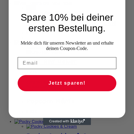
-24%
Spare 10% bei deiner
Von Holtens Big Papa Pickle
ersten Bestellung.
Ursprünglicher
Aktueller
5,90
€
4,50
€
Preis
Preis
war:
ist:
Melde dich für unseren Newsletter an und erhalte
5,90 €
4,50 €.
Ausverkauft
deinen Coupon-Code.
Oreo Red Velvet
3,20
€
Jetzt sparen!
Ausverkauft
Popcorn M&M’s
8,90
€