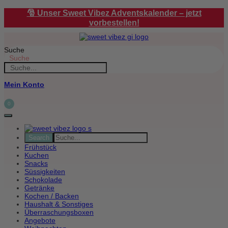
Zum
🎅 Unser Sweet Vibez Adventskalender – jetzt
Inhalt
vorbestellen!
springen
Suche
Suche
Mein Konto
0
Frühstück
Kuchen
Snacks
Süssigkeiten
Schokolade
Getränke
Kochen / Backen
Haushalt & Sonstiges
Überraschungsboxen
Angebote