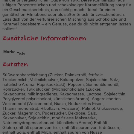
luftigen Popcornstücken und schokoladiger Karamellfüllung sorgt für
ein Geschmackserlebnis, das süchtig macht. Ideal für einen
gemütlichen Filmabend oder als süßer Snack für zwischendurch.
Lass dich von der verführerischen Mischung aus Schokolade und
Karamell begeistern – ein Genuss, den du dir nicht entgehen lassen
solltest!
Zusätzliche Informationen
Marke
Twix
Zutaten
Süßwarenbeschichtung (Zucker, Palmkernöl, fettfreie
Trockenmilch, Vollmilchpulver, Kakaopulver, Sojalecithin, Salz,
natürliche Aroma, Paprikaextrakt), Popcorn, Sonnenblumenöl,
Rohrzucker, Twix stücken (Milchschokolade (Zucker,
Kakaobutter, milk ingredients, Kakaomasse, Lactose, Sojalecithin,
Polyglycerol polyricinoleat, künstliches Aroma), Angereichertes
Weizenmehl (Weizenmehl, Niacin, Reduziertes Eisen,
Thiaminmononitrat, Riboflavin, Folsäure), Palmöl, Glukosesirup,
Zucker, Magermilch, Puderzucker, Dextrose, Salz,
Kakaopulver, Sojalecithin, modifizierte Maisstärke,
Natriumhydrogencarbonaat, künstliches Aroma).Enthält
Gluten,enthält spuren von Eier, enthält spuren von Erdnüssen,
enthält Soja, enthält Milch, enthält spuren von Nüsse