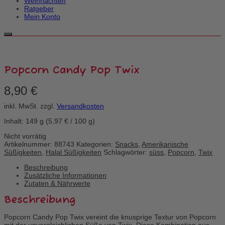
Weihnachten
Ratgeber
Mein Konto
Popcorn Candy Pop Twix
8,90
€
inkl. MwSt.
zzgl.
Versandkosten
Inhalt: 149
g
(
5,97
€
/
100
g
)
Nicht vorrätig
Artikelnummer:
88743
Kategorien:
Snacks
,
Amerikanische
Süßigkeiten
,
Halal Süßigkeiten
Schlagwörter:
süss
,
Popcorn
,
Twix
Beschreibung
Zusätzliche Informationen
Zutaten & Nährwerte
Beschreibung
Popcorn Candy Pop Twix vereint die knusprige Textur von Popcorn
mit der unvergleichlichen Süße von Twix. Diese Kombination aus