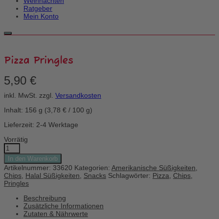
Weihnachten
Ratgeber
Mein Konto
Pizza Pringles
5,90
€
inkl. MwSt.
zzgl.
Versandkosten
Inhalt: 156
g
(
3,78
€
/
100
g
)
Lieferzeit: 2-4 Werktage
Vorrätig
Pizza
Pringles
In den Warenkorb
Menge
Artikelnummer:
33620
Kategorien:
Amerikanische Süßigkeiten
,
Chips
,
Halal Süßigkeiten
,
Snacks
Schlagwörter:
Pizza
,
Chips
,
Pringles
Beschreibung
Zusätzliche Informationen
Zutaten & Nährwerte