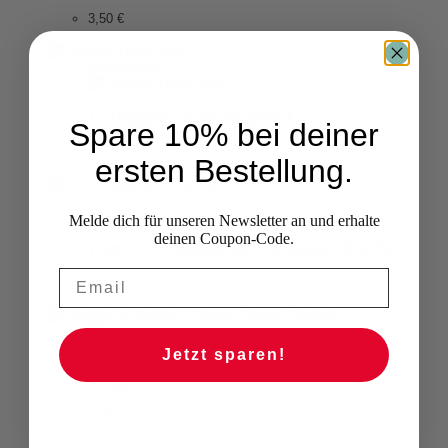
3,50
€
Ausverkauft
Pringles Honig Senf
Spare 10% bei deiner
5,90
€
ersten Bestellung.
Ausverkauft
Melde dich für unseren Newsletter an und erhalte
deinen Coupon-Code.
Herr’s Jalapeno Cheese Curls
4,90
€
Jetzt sparen!
Hershey’s Cookie N Creme
Dipped Pretzels
6,90
€