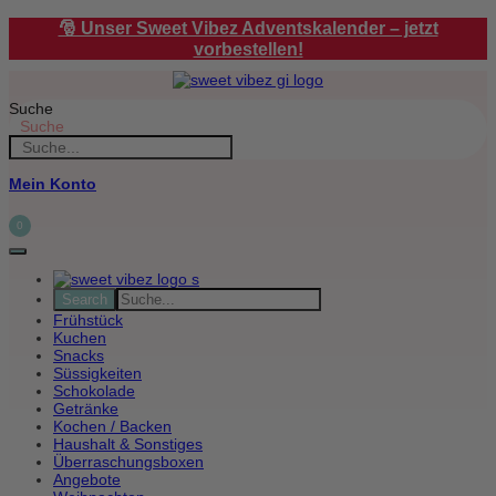
Zum
🎅 Unser Sweet Vibez Adventskalender – jetzt
Inhalt
vorbestellen!
springen
Suche
Suche
Mein Konto
0
Frühstück
Kuchen
Snacks
Süssigkeiten
Schokolade
Getränke
Kochen / Backen
Haushalt & Sonstiges
Überraschungsboxen
Angebote