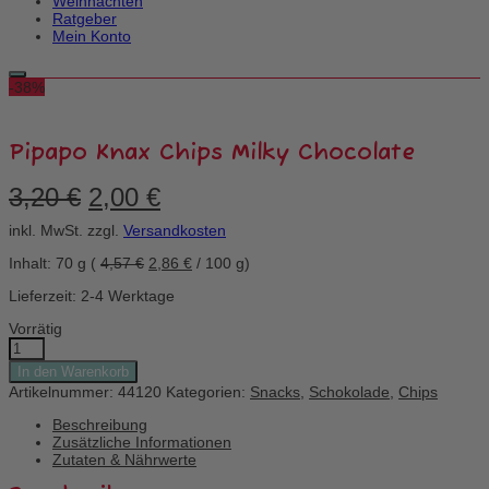
Weihnachten
Ratgeber
Mein Konto
-38%
Pipapo Knax Chips Milky Chocolate
Ursprünglicher
Aktueller
3,20
€
2,00
€
Preis
Preis
war:
ist:
inkl. MwSt.
zzgl.
Versandkosten
3,20 €
2,00 €.
Inhalt: 70
g
(
4,57
€
2,86
€
/
100
g
)
Lieferzeit: 2-4 Werktage
Vorrätig
Pipapo
Knax
In den Warenkorb
Chips
Artikelnummer:
44120
Kategorien:
Snacks
,
Schokolade
,
Chips
Milky
Chocolate
Beschreibung
Menge
Zusätzliche Informationen
Zutaten & Nährwerte