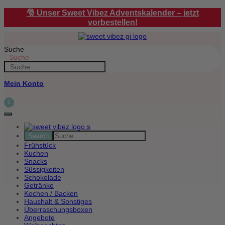
Zum
🎅 Unser Sweet Vibez Adventskalender – jetzt
Inhalt
vorbestellen!
springen
Suche
Suche
Mein Konto
0
Frühstück
Kuchen
Snacks
Süssigkeiten
Schokolade
Getränke
Kochen / Backen
Haushalt & Sonstiges
Überraschungsboxen
Angebote