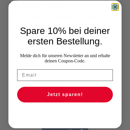
Pocky Cookies & Cream
3,99
€
Spare 10% bei deiner
ersten Bestellung.
Ausverkauft
Oreo Red Velvet
Melde dich für unseren Newsletter an und erhalte
deinen Coupon-Code.
3,20
€
Ausverkauft
Popcorn M&M’s
Jetzt sparen!
8,90
€