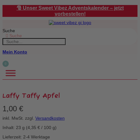
Zum
🎅 Unser Sweet Vibez Adventskalender – jetzt
Inhalt
vorbestellen!
springen
Suche
Suche
Mein Konto
0
Laffy Taffy Apfel
1,00
€
inkl. MwSt.
zzgl.
Versandkosten
Inhalt: 23
g
(
4,35
€
/
100
g
)
Lieferzeit: 2-4 Werktage