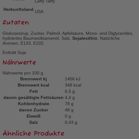
Laffy Taffy
Herkunftsland
USA
Zutaten
Glukosesirup, Zucker, Palmöl, Apfelsäure, Mono- and Diglycerides,
hydriertes Baumwollsamenöl, Salz,
Sojalecithin
, Natürliche
Aromen, E133, E102.
Enthält Soja
Nährwerte
Nährwerte pro 100 g
Brennwert kj
1456
kJ
Brennwert kcal
348
kcal
Fett
6,5
g
davon
gesättigte Fettsäuren
4,4
g
Kohlenhydrate
78
g
davon
Zucker
48
g
Eiweiß
0
g
Salz
0,43
g
Ähnliche Produkte