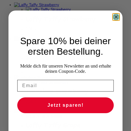
Laffy Taffy Strawberry
1,00
€
Spare 10% bei deiner
Ausverkauft
ersten Bestellung.
Sour Patch Kids Cola
Melde dich für unseren Newsletter an und erhalte
4,50
€
deinen Coupon-Code.
Twizzlers Strawberry
2,90
€
Jetzt sparen!
Laffy Taffy Grape