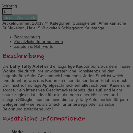
Vorrätig
Laffy
Taffy
In den Warenkorb
Apfel
Artikelnummer:
2001774
Kategorien:
Süssigkeiten
,
Amerikanische
Menge
Süßigkeiten
,
Halal Süßigkeiten
Schlagwort:
Kaustange
Beschreibung
Zusätzliche Informationen
Zutaten & Nährwerte
Beschreibung
Die
Laffy Taffy Apfel
sind einzigartige Kaubonbons aus dem Hause
Wonka, die durch ihre unwiderstehliche Konsistenz und den
sagenhaften Apfel-Geschmack bestechen. Jedes Stück ist weich
und dehnbar, was das Kauen zu einem besonderen Erlebnis macht.
Der frische, fruchtige Apfelgeschmack entfaltet sich beim Kauen und
sorgt für ein intensives Geschmackserlebnis, das süß und leicht
sauer zugleich ist. Ideal für alle, die nach einer köstlichen und
lustigen Süßigkeit suchen, sind die Laffy Taffy Apfel perfekt für jede
Gelegenheit – sei es als Snack für unterwegs oder als süße
Belohnung zwischendurch!
Zusätzliche Informationen
Marke