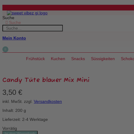
Zum
Inhalt
springen
Suche
Suche
Mein Konto
0
Frühstück
Kuchen
Snacks
Süssigkeiten
Schoko
Candy Tüte blauer Mix Mini
3,50
€
inkl. MwSt.
zzgl.
Versandkosten
Inhalt: 200
g
Lieferzeit: 2-4 Werktage
Vorrätig
Candy
In den Warenkorb