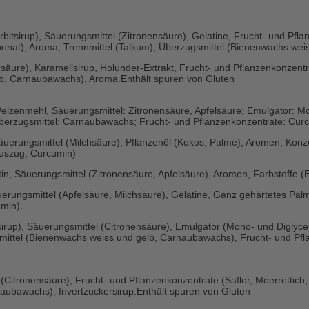
rbitsirup), Säuerungsmittel (Zitronensäure), Gelatine, Frucht- und Pflan
onat), Aroma, Trennmittel (Talkum), Überzugsmittel (Bienenwachs weis
nsäure), Karamellsirup, Holunder-Extrakt, Frucht- und Pflanzenkonzen
lb, Carnaubawachs), Aroma.Enthält spuren von Gluten
 Weizenmehl, Säuerungsmittel: Zitronensäure, Apfelsäure; Emulgator: M
Überzugsmittel: Carnaubawachs; Frucht- und Pflanzenkonzentrate: Curc
 Säuerungsmittel (Milchsäure), Pflanzenöl (Kokos, Palme), Aromen, Konze
auszug, Curcumin)
ktin, Säuerungsmittel (Zitronensäure, Apfelsäure), Aromen, Farbstoffe 
uerungsmittel (Apfelsäure, Milchsäure), Gelatine, Ganz gehärtetes Palm
min).
tsirup), Säuerungsmittel (Citronensäure), Emulgator (Mono- und Diglyc
smittel (Bienenwachs weiss und gelb, Carnaubawachs), Frucht- und Pf
(Citronensäure), Frucht- und Pflanzenkonzentrate (Saflor, Meerrettich, 
aubawachs), Invertzuckersirup.Enthält spuren von Gluten