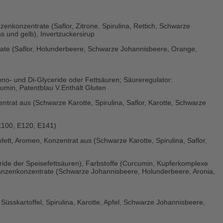
zenkonzentrate (Saflor, Zitrone, Spirulina, Rettich, Schwarze
s und gelb), Invertzuckersirup
trate (Saflor, Holunderbeere, Schwarze Johannisbeere, Orange,
ono- und Di-Glyceride oder Fettsäuren; Säureregulator:
umin, Patentblau V.Enthält Gluten
ntrat aus (Schwarze Karotte, Spirulina, Saflor, Karotte, Schwarze
(E100, E120, E141)
fett, Aromen, Konzentrat aus (Schwarze Karotte, Spirulina, Saflor,
eride der Speisefettsäuren), Farbstoffe (Curcumin, Kupferkomplexe
lanzenkonzentrate (Schwarze Johannisbeere, Holunderbeere, Aronia,
Süsskartoffel, Spirulina, Karotte, Apfel, Schwarze Johannisbeere,