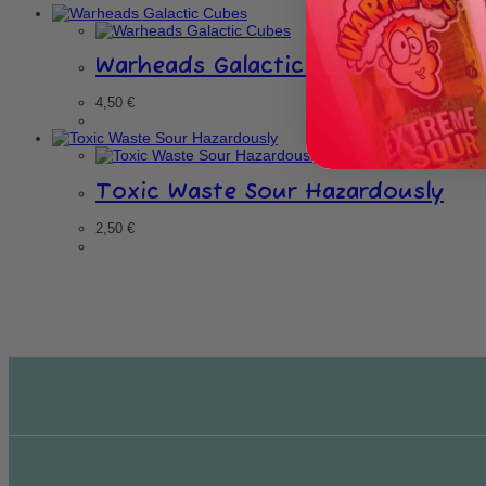
Warheads Galactic Cubes
4,50
€
Toxic Waste Sour Hazardously
2,50
€