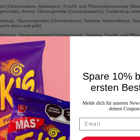
tel (Citronensäure, Apfelsäure), Frucht- und Pflanzenkonzentrate (Meer
ydrogenmalat), Aroma, Überzugsmittel (Carnaubawachs), Zuckersirup um
rbitsirup), Säuerungsmittel (Zitronensäure), Gelatine, Karamellsirup,
wachs weiss und gelb)
bitsirup), Säuerungsmittel (Citronensäure), Gelatine, Frucht- und Pflanz
nmittel (Talkum)
Spare 10% b
ersten Best
Melde dich für unseren Newsl
deinen Coupon