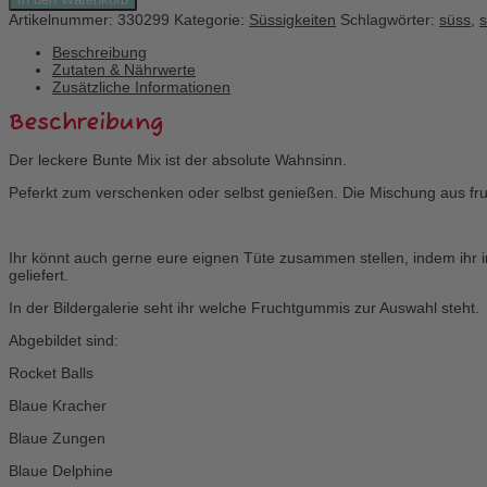
Tüte
Artikelnummer:
330299
Kategorie:
Süssigkeiten
Schlagwörter:
süss
,
s
blauer
Mix
Beschreibung
Mini
Zutaten & Nährwerte
Menge
Zusätzliche Informationen
Beschreibung
Der leckere Bunte Mix ist der absolute Wahnsinn.
Peferkt zum verschenken oder selbst genießen. Die Mischung aus fru
Ihr könnt auch gerne eure eignen Tüte zusammen stellen, indem ihr 
geliefert.
In der Bildergalerie seht ihr welche Fruchtgummis zur Auswahl steht.
Abgebildet sind:
Rocket Balls
Blaue Kracher
Blaue Zungen
Blaue Delphine