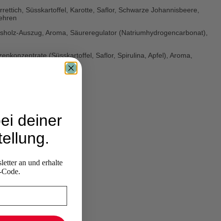
rettich, Süsskartoffel, Karotte, Saflor, Schwarze Johannisbeere,
kehren
 Süssholz-Auszug, Aroma, Säureregulator (Natriumhydrogencarbonat),
enkonzentrate (Süsskartoffel, Saflor, Spirulina, Apfel), Aroma,
ei deiner
ellung.
etter an und erhalte
-Code.