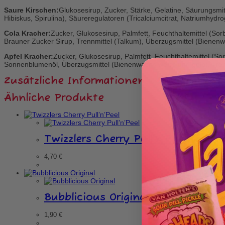
Saure Kirschen:
Glukosesirup, Zucker, Stärke, Gelatine, Säurungsmit
Hibiskus, Spirulina), Säureregulatoren (Tricalciumcitrat, Natriumh
Cola Kracher:
Zucker, Glukosesirup, Palmfett, Feuchthaltemittel (So
Brauner Zucker Sirup, Trennmittel (Talkum), Überzugsmittel (Bienen
Apfel Kracher:
Zucker, Glukosesirup, Palmfett, Feuchthaltemittel (Sor
Sonnenblumenöl, Überzugsmittel (Bienenwachs weiss und gelb), Tren
Zusätzliche Informationen
Ähnliche Produkte
Twizzlers Cherry Pull’n’Peel
4,70
€
Bubblicious Original
1,90
€