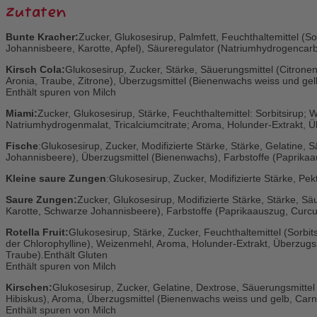
Zutaten
Bunte Kracher:
Zucker, Glukosesirup, Palmfett, Feuchthaltemittel (So
Johannisbeere, Karotte, Apfel), Säureregulator (Natriumhydrogencarb
Kirsch Cola:
Glukosesirup, Zucker, Stärke, Säuerungsmittel (Citrone
Aronia, Traube, Zitrone), Überzugsmittel (Bienenwachs weiss und ge
Enthält spuren von Milch
Miami:
Zucker, Glukosesirup, Stärke, Feuchthaltemittel: Sorbitsirup;
Natriumhydrogenmalat, Tricalciumcitrate; Aroma, Holunder-Extrakt, 
Fische
:Glukosesirup, Zucker, Modifizierte Stärke, Stärke, Gelatine,
Johannisbeere), Überzugsmittel (Bienenwachs), Farbstoffe (Paprika
Kleine saure Zungen
:Glukosesirup, Zucker, Modifizierte Stärke, Pe
Saure Zungen:
Zucker, Glukosesirup, Modifizierte Stärke, Stärke, Sä
Karotte, Schwarze Johannisbeere), Farbstoffe (Paprikaauszug, Curcu
Rotella Fruit:
Glukosesirup, Stärke, Zucker, Feuchthaltemittel (Sorbi
der Chlorophylline), Weizenmehl, Aroma, Holunder-Extrakt, Überzug
Traube).Enthält Gluten
Enthält spuren von Milch
Kirschen:
Glukosesirup, Zucker, Gelatine, Dextrose, Säuerungsmittel 
Hibiskus), Aroma, Überzugsmittel (Bienenwachs weiss und gelb, Carn
Enthält spuren von Milch