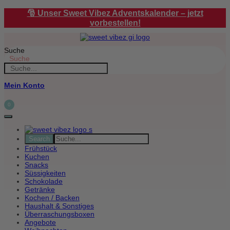
Zum
🎅 Unser Sweet Vibez Adventskalender – jetzt
Inhalt
vorbestellen!
springen
Suche
Suche
Mein Konto
0
Frühstück
Kuchen
Snacks
Süssigkeiten
Schokolade
Getränke
Kochen / Backen
Haushalt & Sonstiges
Überraschungsboxen
Angebote