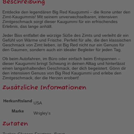
Beschreibung
Entdecke den legendären Big Red Kaugummi – die Ikone unter den
Zimt-Kaugummis! Mit seinem unverwechselbaren, intensiven
Zimtgeschmack sorgt dieser Kaugummi für ein erfrischendes
Erlebnis, das lange anhält.
Jeder Biss entfaltet die würzige Süße des Zimts und verleiht dir ein
Gefühl von Wärme und Frische. Perfekt für alle, die den klassischen
Geschmack von Zimt lieben, ist Big Red nicht nur ein Genuss für
den Gaumen, sondern auch ein idealer Begleiter für jeden Tag.
Ob beim Autofahren, im Büro oder einfach beim Entspannen –
dieser Kaugummi bringt Schwung in deinen Alltag und hinterlässt
einen langanhaltenden Geschmack, der dich begeistert. Gönn dir
den intensiven Genuss von Big Red Kaugummi und erlebe den
Zimtgeschmack, der die Herzen erobert!
Zusätzliche Informationen
Herkunftsland
USA
Marke
Wrigley's
Zutaten
Zucker, Glucose-Fructose- Syrup,