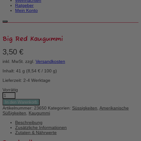
Weihnachten
Ratgeber
Mein Konto
Big Red Kaugummi
3,50
€
inkl. MwSt.
zzgl.
Versandkosten
Inhalt: 41
g
(
8,54
€
/
100
g
)
Lieferzeit: 2-4 Werktage
Vorrätig
Big
Red
In den Warenkorb
Kaugummi
Artikelnummer:
23650
Kategorien:
Süssigkeiten
,
Amerikanische
Menge
Süßigkeiten
,
Kaugummi
Beschreibung
Zusätzliche Informationen
Zutaten & Nährwerte