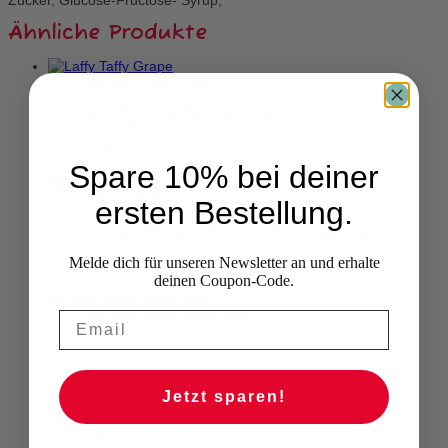
Ähnliche Produkte
Laffy Taffy Grape
1,00
€
Spare 10% bei deiner
ersten Bestellung.
Jelly Belly American Classic
Melde dich für unseren Newsletter an und erhalte
3,70
€
deinen Coupon-Code.
Toxic Waste Goop Gum
1,30
€
Jetzt sparen!