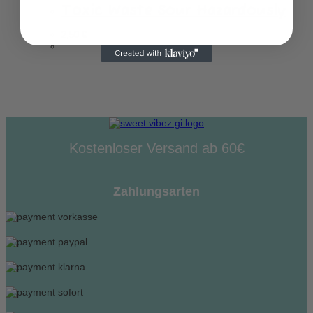
Toxic Waste Sour Hazardously
2,50
€
Kostenloser Versand ab 60€
Zahlungsarten