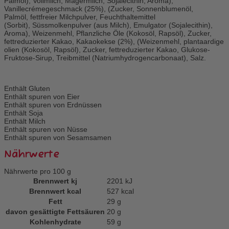
Palmöl), Vollmilch, Magermilch, Sojalecithin, Aroma),
Vanillecrémegeschmack (25%), (Zucker, Sonnenblumenöl,
Palmöl, fettfreier Milchpulver, Feuchthaltemittel
(Sorbit), Süssmolkenpulver (aus Milch), Emulgator (Sojalecithin),
Aroma), Weizenmehl, Pflanzliche Öle (Kokosöl, Rapsöl), Zucker,
fettreduzierter Kakao, Kakaokekse (2%), (Weizenmehl, plantaardige
olien (Kokosöl, Rapsöl), Zucker, fettreduzierter Kakao, Glukose-
Fruktose-Sirup, Treibmittel (Natriumhydrogencarbonaat), Salz.
Enthält Gluten
Enthält spuren von Eier
Enthält spuren von Erdnüssen
Enthält Soja
Enthält Milch
Enthält spuren von Nüsse
Enthält spuren von Sesamsamen
Nährwerte
Nährwerte pro 100 g
Brennwert kj
2201
kJ
Brennwert kcal
527
kcal
Fett
29
g
davon
gesättigte Fettsäuren
20
g
Kohlenhydrate
59
g