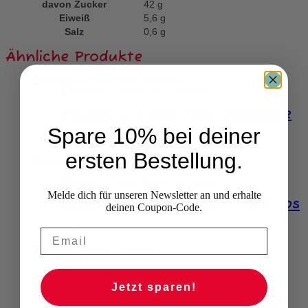
davon
Zucker
42
g
Eiweiß
5,6
g
Salz
0,6
g
Ähnliche Produkte
Hershey’s Kisses Milk Chocolate
Spare 10% bei deiner
5,95
€
ersten Bestellung.
Ausverkauft
Melde dich für unseren Newsletter an und erhalte
Reese’s Peanut Butter Trio Cups
deinen Coupon-Code.
2,80
€
-21%
Jetzt sparen!
Kinder Creamy & Crunchy