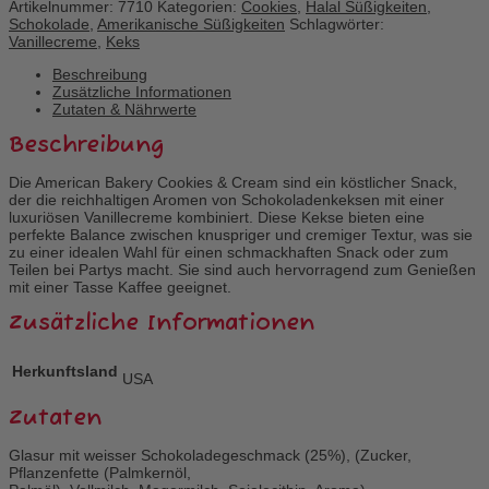
Artikelnummer:
7710
Kategorien:
Cookies
,
Halal Süßigkeiten
,
Schokolade
,
Amerikanische Süßigkeiten
Schlagwörter:
Vanillecreme
,
Keks
Beschreibung
Zusätzliche Informationen
Zutaten & Nährwerte
Beschreibung
Die American Bakery Cookies & Cream sind ein köstlicher Snack,
der die reichhaltigen Aromen von Schokoladenkeksen mit einer
luxuriösen Vanillecreme kombiniert. Diese Kekse bieten eine
perfekte Balance zwischen knuspriger und cremiger Textur, was sie
zu einer idealen Wahl für einen schmackhaften Snack oder zum
Teilen bei Partys macht. Sie sind auch hervorragend zum Genießen
mit einer Tasse Kaffee geeignet.
Zusätzliche Informationen
Herkunftsland
USA
Zutaten
Glasur mit weisser Schokoladegeschmack (25%), (Zucker,
Pflanzenfette (Palmkernöl,