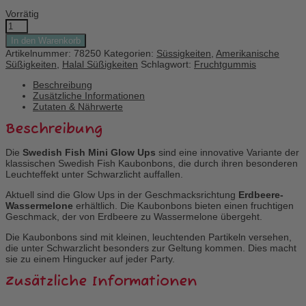
Vorrätig
Swedish
Fish
In den Warenkorb
Mini
Artikelnummer:
78250
Kategorien:
Süssigkeiten
,
Amerikanische
Glow
Süßigkeiten
,
Halal Süßigkeiten
Schlagwort:
Fruchtgummis
Ups
Menge
Beschreibung
Zusätzliche Informationen
Zutaten & Nährwerte
Beschreibung
Die
Swedish Fish Mini Glow Ups
sind eine innovative Variante der
klassischen Swedish Fish Kaubonbons, die durch ihren besonderen
Leuchteffekt unter Schwarzlicht auffallen.
Aktuell sind die Glow Ups in der Geschmacksrichtung
Erdbeere-
Wassermelone
erhältlich.
Die Kaubonbons bieten einen fruchtigen
Geschmack, der von Erdbeere zu Wassermelone übergeht.
Die Kaubonbons sind mit kleinen, leuchtenden Partikeln versehen,
die unter Schwarzlicht besonders zur Geltung kommen.
Dies macht
sie zu einem Hingucker auf jeder Party.
Zusätzliche Informationen