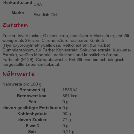
Herkunftsland
USA
Marke
Swedish Fish
Zutaten
Zucker, Invertzucker, Glukosesirup, modifizierte Maisstärke, enthält
weniger als 2% von: Citronensäure, essbares Konfetti
(Hydroxypropylmethylcellulose, Rettichextrakt (für Farbe),
Gummiarabikum, für Farbe: Kohlextrakt, Spirulina extrakt, Kurkuma-
Extrakt), weißes Mineralöl, natürliches und künstliches Aroma,
Farbstoff (E129), Carnaubawachs. Enthält eine biotechnologisch
hergestellte Lebensmittelzutat.
Nährwerte
Nährwerte pro 100 g
Brennwert kj
1535
kJ
Brennwert kcal
367
kcal
Fett
0
g
davon
gesättigte Fettsäuren
0
g
Kohlenhydrate
90
g
davon
Zucker
77
g
Eiweiß
0
g
Salz
0,21
g