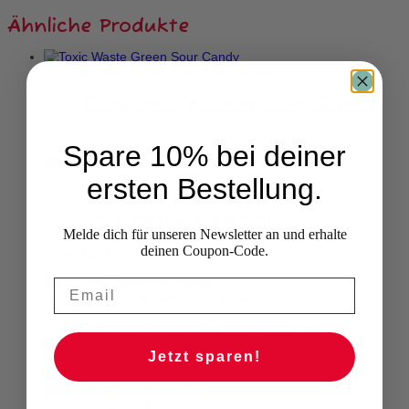
Ähnliche Produkte
Toxic Waste Green Sour Candy
2,50
€
Spare 10% bei deiner
Ausverkauft
ersten Bestellung.
Sour Patch Kids Cola
Melde dich für unseren Newsletter an und erhalte
deinen Coupon-Code.
4,50
€
Jelly Belly American Classic
Jetzt sparen!
3,70
€
Ausverkauft