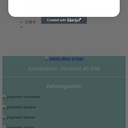
Twizzlers Strawberry Twist
5,90
€
Kostenloser Versand ab 60€
Zahlungsarten