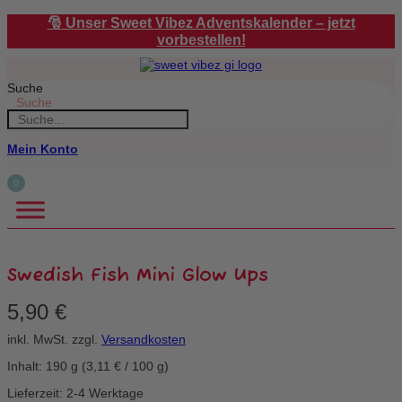
Zum
🎅 Unser Sweet Vibez Adventskalender – jetzt
Inhalt
vorbestellen!
springen
Suche
Suche
Mein Konto
0
Swedish Fish Mini Glow Ups
5,90
€
inkl. MwSt.
zzgl.
Versandkosten
Inhalt: 190
g
(
3,11
€
/
100
g
)
Lieferzeit: 2-4 Werktage