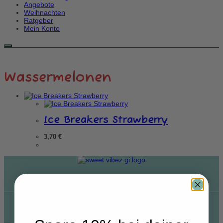
Angebote
Weihnachten
Ratgeber
Mein Konto
Wassermelonen
Ice Breakers Strawberry
3,70
€
Kostenloser Versand ab 60€
Zahlungsarten