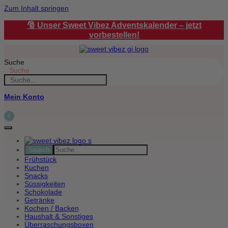
Zum Inhalt springen
🎅 Unser Sweet Vibez Adventskalender – jetzt
vorbestellen!
Suche
Suche
Mein Konto
0
Frühstück
Kuchen
Snacks
Süssigkeiten
Schokolade
Getränke
Kochen / Backen
Haushalt & Sonstiges
Überraschungsboxen