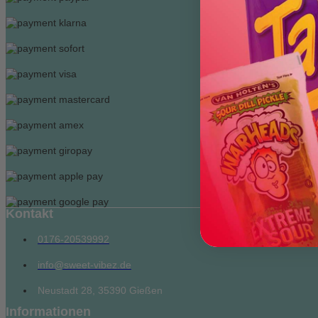
Kontakt
0176-20539992
info@sweet-vibez.de
Neustadt 28, 35390 Gießen
Informationen