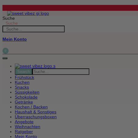
Zum
Inhalt
springen
Suche
Suche
Mein Konto
0
Frühstück
Kuchen
Snacks
Süssigkeiten
Schokolade
Getränke
Kochen / Backen
Haushalt & Sonstiges
Überraschungsboxen
Angebote
Weihnachten
Ratgeber
Mein Konto