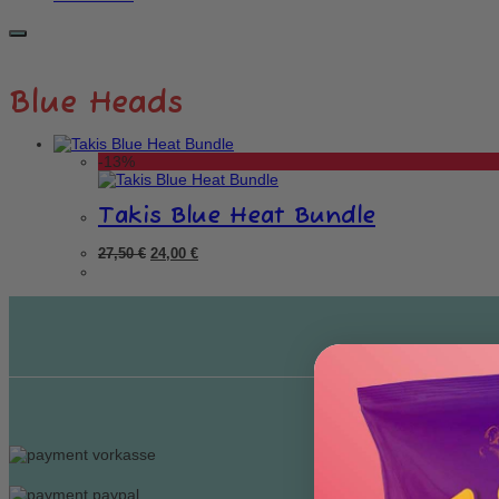
Blue Heads
-13%
Takis Blue Heat Bundle
Ursprünglicher
Aktueller
27,50
€
24,00
€
Preis
Preis
war:
ist:
27,50 €
24,00 €.