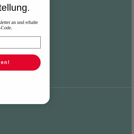
ellung.
etter an und erhalte
-Code.
ren!